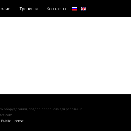
фолио
Тренинги
Контакты
о оборудования, подбор персонала для работы на
Art.com.
Public License.