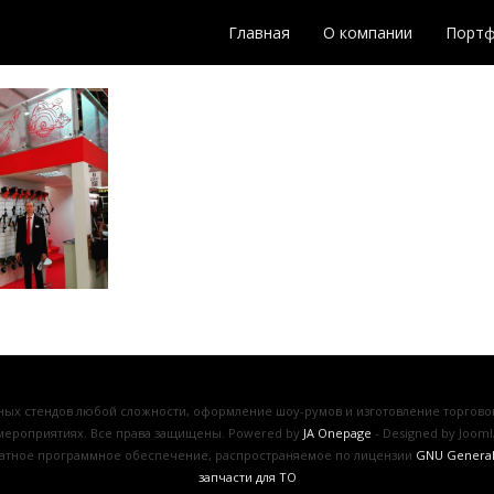
Главная
О компании
Порт
чных стендов любой сложности, оформление шоу-румов и изготовление торговог
ероприятиях. Все права защищены. Powered by
JA Onepage
- Designed by Jooml
латное программное обеспечение, распространяемое по лицензии
GNU General 
запчасти для ТО