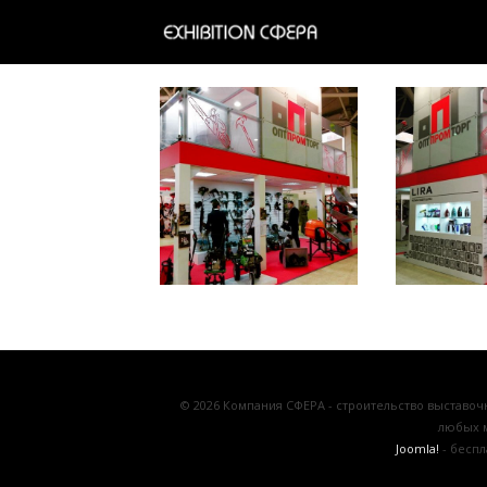
Mitex 2016
© 2026 Компания СФЕРА - строительство выставо
любых м
Joomla!
- бесп