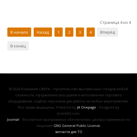
Страница 4 из 4
В начало
Назад
1
2
3
4
Вперёд
В конец
© 2026 Компания СФЕРА - строительство выставочных стендов любой
сложности, оформление шоу-румов и изготовление торгового
оборудования, подбор персонала для работы на любых мероприятиях.
Все права защищены. Powered by
JA Onepage
- Designed by
JoomlArt.com.
Joomla!
- бесплатное программное обеспечение, распространяемое по
лицензии
GNU General Public License.
запчасти для ТО